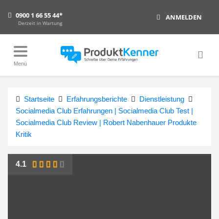
0900 1 66 55 44*
ANMELDEN
Derzeit in Wartung
Menü
Startseite
Erfahrungsberichte
Dienstleistung
Socialmedia Club Erfahrungen | Socialmedia Club Test |
Socialmedia Club Review | Robert Nabenhauer Produkte
Kritik
4.1