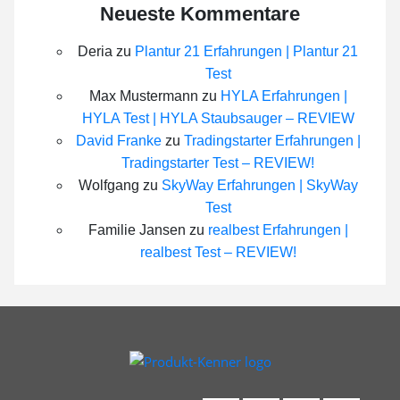
Neueste Kommentare
Deria
zu
Plantur 21 Erfahrungen | Plantur 21
Test
Max Mustermann
zu
HYLA Erfahrungen |
HYLA Test | HYLA Staubsauger – REVIEW
David Franke
zu
Tradingstarter Erfahrungen |
Tradingstarter Test – REVIEW!
Wolfgang
zu
SkyWay Erfahrungen | SkyWay
Test
Familie Jansen
zu
realbest Erfahrungen |
realbest Test – REVIEW!