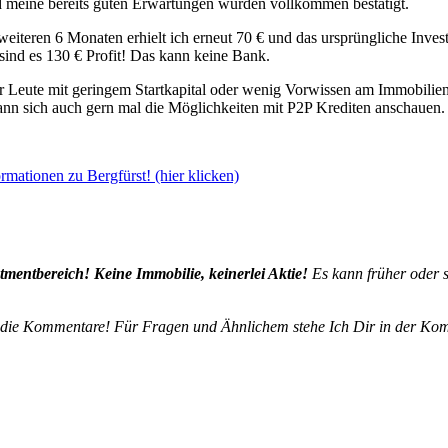
d meine bereits guten Erwartungen wurden vollkommen bestätigt.
eiteren 6 Monaten erhielt ich erneut 70 € und das ursprüngliche Inves
sind es 130 € Profit! Das kann keine Bank.
für Leute mit geringem Startkapital oder wenig Vorwissen am Immobilienm
 kann sich auch gern mal die Möglichkeiten mit P2P Krediten anschauen
rmationen zu Bergfürst! (hier klicken)
stmentbereich! Keine Immobilie, keinerlei Aktie!
Es kann früher oder s
n die Kommentare! Für Fragen und Ähnlichem stehe Ich Dir in der K