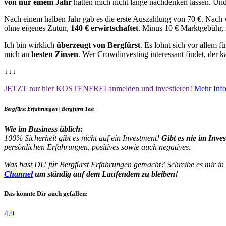
von nur einem Jahr
hatten mich nicht lange nachdenken lassen. Un
Nach einem halben Jahr gab es die erste Auszahlung von 70 €. Nach w
ohne eigenes Zutun,
140 € erwirtschaftet
. Minus 10 € Marktgebühr, 
Ich bin wirklich
überzeugt von Bergfürst
. Es lohnt sich vor allem 
mich an
besten Zinsen
. Wer Crowdinvesting interessant findet, der
↓↓↓
JETZT nur hier KOSTENFREI anmelden und investieren!
Mehr Info
Bergfürst Erfahrungen | Bergfürst Test
Wie im Business üblich:
100% Sicherheit gibt es nicht auf ein Investment!
Gibt es nie im Inve
persönlichen Erfahrungen, positives sowie auch negatives.
Was hast DU für Bergfürst Erfahrungen gemacht? Schreibe es mir i
Channel
um ständig auf dem Laufendem zu bleiben!
Das könnte Dir auch gefallen:
4.9