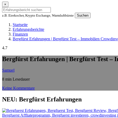
×
z.B. Eierkocher, Krypto Exchange, Warmluftbürste
Suchen
Startseite
Erfahrungsberichte
Finanzen
Bergfürst Erfahrungen | Bergfürst Test – Immobilien Crowdinv
4.7
Bergfürst Erfahrungen | Bergfürst Test –
Samuel
8 min Lesedauer
Keine Kommentare
NEU: Bergfürst Erfahrungen