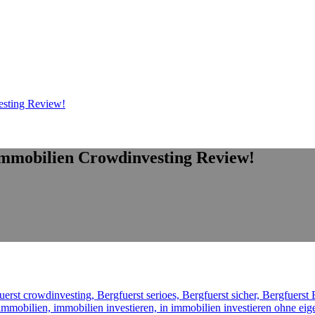
esting Review!
 Immobilien Crowdinvesting Review!