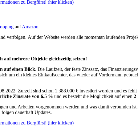
rmationen zu Bergfürst! (hier klicken)
hopping
auf
Amazon
.
und verfolgen. Auf der Website werden alle momentan laufenden Proje
h auf mehrere Objekte gleichzeitig setzen!
n auf einen Blick
. Die Laufzeit, der feste Zinssatz, das Finanzierung
 es sich um ein kleines Einkaufscenter, das wieder auf Vordermann gebra
08.2022. Zurzeit sind schon 1.388.000 € investiert worden und es fehl
rliche Zinsrate von 6.5 %
und es besteht die Möglichkeit auf einen
2
ungen und Arbeiten vorgenommen werden und was damit verbunden ist
h folgen dauerhaft Updates.
rmationen zu Bergfürst! (hier klicken)