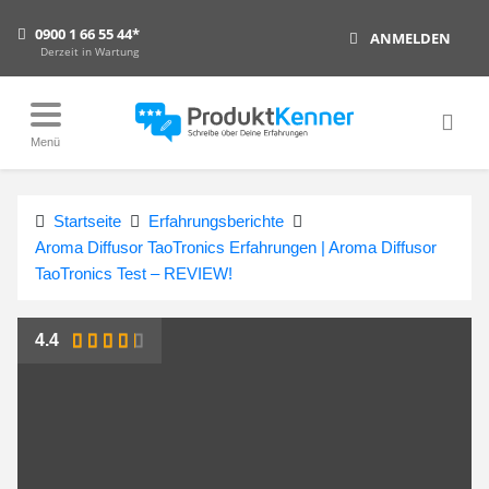
0900 1 66 55 44*
ANMELDEN
Derzeit in Wartung
Menü
Startseite
Erfahrungsberichte
Aroma Diffusor TaoTronics Erfahrungen | Aroma Diffusor
TaoTronics Test – REVIEW!
4.4