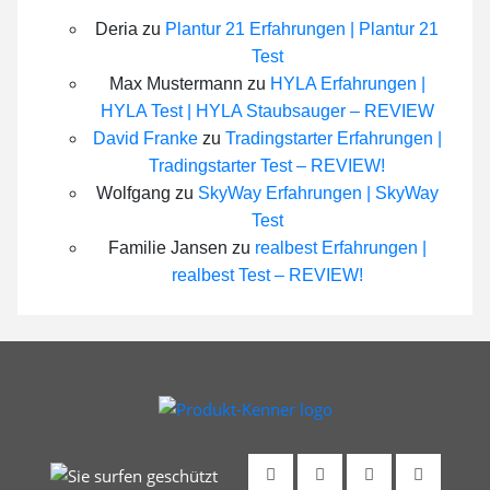
Deria
zu
Plantur 21 Erfahrungen | Plantur 21
Test
Max Mustermann
zu
HYLA Erfahrungen |
HYLA Test | HYLA Staubsauger – REVIEW
David Franke
zu
Tradingstarter Erfahrungen |
Tradingstarter Test – REVIEW!
Wolfgang
zu
SkyWay Erfahrungen | SkyWay
Test
Familie Jansen
zu
realbest Erfahrungen |
realbest Test – REVIEW!