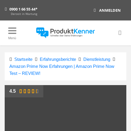
0900 1 66 55 44*
ANMELDEN
Derzeit in Wartung
Menü
Startseite
Erfahrungsberichte
Dienstleistung
Amazon Prime Now Erfahrungen | Amazon Prime Now
Test – REVIEW!
4.5